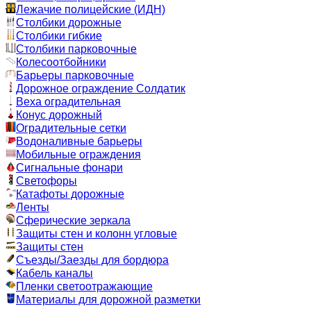
Лежачие полицейские (ИДН)
Столбики дорожные
Столбики гибкие
Столбики парковочные
Колесоотбойники
Барьеры парковочные
Дорожное ограждение Солдатик
Веха оградительная
Конус дорожный
Оградительные сетки
Водоналивные барьеры
Мобильные ограждения
Сигнальные фонари
Светофоры
Катафоты дорожные
Ленты
Сферические зеркала
Защиты стен и колонн угловые
Защиты стен
Съезды/Заезды для бордюра
Кабель каналы
Пленки светоотражающие
Материалы для дорожной разметки