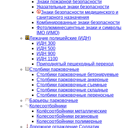
Знаки пожарной безопасности
Указательные знаки безопасности
Знаки безопасности медицинского и
санитарного назначения
Комбинированные знаки безопасности
Фотолюминесцентные знаки и символы
IMO (ИМО)
Лежачие полицейские (ИДН)
ИДН 300
ИДН 500
ИДН 900
ИДН 1100
Приподнятый пешеходный переход
Столбики парковочные
Столбики парковочные бетонируемые
Столбики парковочные анкерные
Столбики парковочные съемные
Столбики парковочные складные
Столбики парковочные переносные
Барьеры парковочные
Колесоотбойники
Колёсоотбойники металлические
Колесоотбойники резиновые
Колесоотбойники полимерные
Дорожное ограждение Солдатик