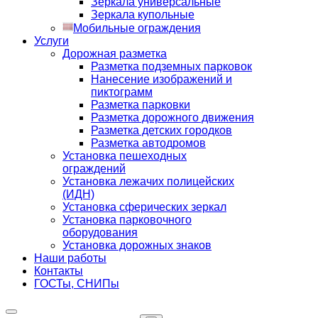
Зеркала универсальные
Зеркала купольные
Мобильные ограждения
Услуги
Дорожная разметка
Разметка подземных парковок
Нанесение изображений и
пиктограмм
Разметка парковки
Разметка дорожного движения
Разметка детских городков
Разметка автодромов
Установка пешеходных
ограждений
Установка лежачих полицейских
(ИДН)
Установка сферических зеркал
Установка парковочного
оборудования
Установка дорожных знаков
Наши работы
Контакты
ГОСТы, СНИПы