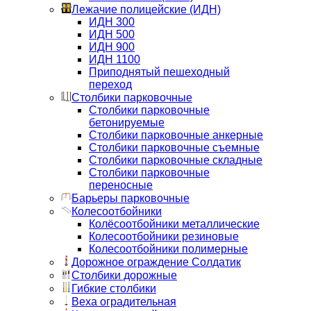
Лежачие полицейские (ИДН)
ИДН 300
ИДН 500
ИДН 900
ИДН 1100
Приподнятый пешеходный
переход
Столбики парковочные
Столбики парковочные
бетонируемые
Столбики парковочные анкерные
Столбики парковочные съемные
Столбики парковочные складные
Столбики парковочные
переносные
Барьеры парковочные
Колесоотбойники
Колёсоотбойники металлические
Колесоотбойники резиновые
Колесоотбойники полимерные
Дорожное ограждение Солдатик
Столбики дорожные
Гибкие столбики
Веха оградительная