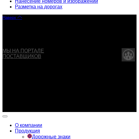
Нанесение номеров и изображений
Разметка на дорогах
Наверх
Copyright © 2013 - 2026 ООО "ОБДД". Все права
защищены
МЫ НА ПОРТАЛЕ
ПОСТАВЩИКОВ
Указанные на сайте цены не являются публичной
офертой (ст.435 ГК РФ).
Внешний вид изделия может отличаться от изображения
товара в карточке.
Производитель имеет право вносить изменения в
конструкцию изделия без предварительного
уведомления.
О компании
Продукция
Дорожные знаки