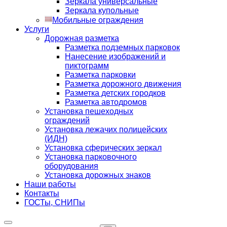
Зеркала универсальные
Зеркала купольные
Мобильные ограждения
Услуги
Дорожная разметка
Разметка подземных парковок
Нанесение изображений и
пиктограмм
Разметка парковки
Разметка дорожного движения
Разметка детских городков
Разметка автодромов
Установка пешеходных
ограждений
Установка лежачих полицейских
(ИДН)
Установка сферических зеркал
Установка парковочного
оборудования
Установка дорожных знаков
Наши работы
Контакты
ГОСТы, СНИПы