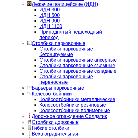
Лежачие полицейские (ИДН)
ИДН 300
ИДН 500
ИДН 900
ИДН 1100
Приподнятый пешеходный
переход
Столбики парковочные
Столбики парковочные
бетонируемые
Столбики парковочные анкерные
Столбики парковочные съемные
Столбики парковочные складные
Столбики парковочные
переносные
Барьеры парковочные
Колесоотбойники
Колёсоотбойники металлические
Колесоотбойники резиновые
Колесоотбойники полимерные
Дорожное ограждение Солдатик
Столбики дорожные
Гибкие столбики
Веха оградительная