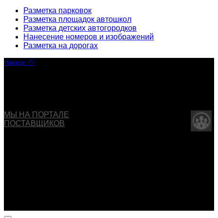
Разметка парковок
Разметка площадок автошкол
Разметка детских автогородков
Нанесение номеров и изображений
Разметка на дорогах
Наверх
Copyright © 2013 - 2026 ООО "ОБДД". Все права
защищены
МЫ НА ПОРТАЛЕ
ПОСТАВЩИКОВ
Указанные на сайте цены не являются публичной
офертой (ст.435 ГК РФ).
Внешний вид изделия может отличаться от изображения
товара в карточке.
Производитель имеет право вносить изменения в
конструкцию изделия без предварительного
уведомления.