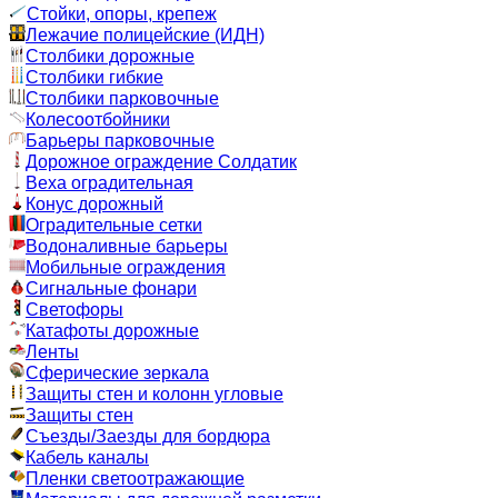
Стойки, опоры, крепеж
Лежачие полицейские (ИДН)
Столбики дорожные
Столбики гибкие
Столбики парковочные
Колесоотбойники
Барьеры парковочные
Дорожное ограждение Солдатик
Веха оградительная
Конус дорожный
Оградительные сетки
Водоналивные барьеры
Мобильные ограждения
Сигнальные фонари
Светофоры
Катафоты дорожные
Ленты
Сферические зеркала
Защиты стен и колонн угловые
Защиты стен
Съезды/Заезды для бордюра
Кабель каналы
Пленки светоотражающие