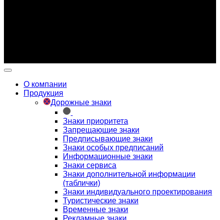
офертой (ст.435 ГК РФ).
Внешний вид изделия может отличаться от изображения
товара в карточке.
Производитель имеет право вносить изменения в
конструкцию изделия без предварительного
уведомления.
О компании
Продукция
Дорожные знаки
Знаки приоритета
Запрещающие знаки
Предписывающие знаки
Знаки особых предписаний
Информационные знаки
Знаки сервиса
Знаки дополнительной информации
(таблички)
Знаки индивидуального проектирования
Туристические знаки
Временные знаки
Рекламные знаки