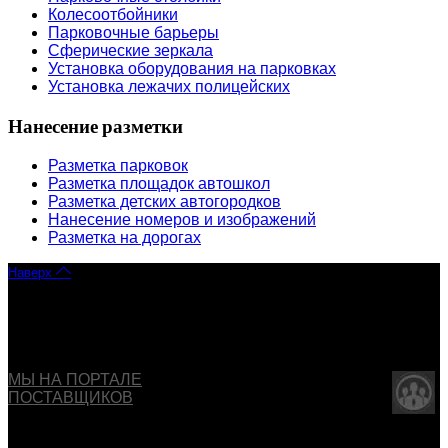
Колесоотбойники
Парковочные барьеры
Сферические зеркала
Установка оборудования на парковках
Установка лежачих полицейских
Нанесение разметки
Разметка парковок
Разметка площадок автошкол
Разметка детских автогородков
Нанесение номеров и изображений
Разметка на дорогах
Наверх
Copyright © 2013 - 2026 ООО "ОБДД". Все права
защищены
МЫ НА ПОРТАЛЕ
ПОСТАВЩИКОВ
Указанные на сайте цены не являются публичной