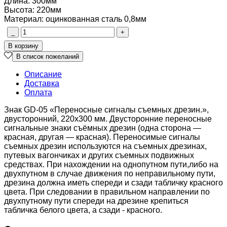
Длина
:
300мм
Высота
:
220мм
Материал
:
оцинкованная сталь 0,8мм
Описание
Доставка
Оплата
Знак GD-05 «Переносные сигналы съемных дрезин.»,
двусторонний, 220х300 мм. Двусторонние переносные
сигнальные знаки съёмных дрезин (одна сторона —
красная, другая — красная). Переносимые сигналы
съемных дрезин используются на съемных дрезинах,
путевых вагончиках и других съемных подвижных
средствах. При нахождении на однопутном пути,либо на
двухпутном в случае движения по неправильному пути,
дрезина должна иметь спереди и сзади табличку красного
цвета. При следовании в правильном направлении по
двухпутному пути спереди на дрезине крепиться
табличка белого цвета, а сзади - красного.