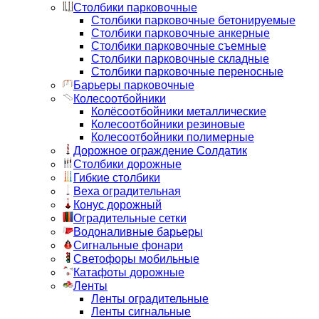
Столбики парковочные
Столбики парковочные бетонируемые
Столбики парковочные анкерные
Столбики парковочные съемные
Столбики парковочные складные
Столбики парковочные переносные
Барьеры парковочные
Колесоотбойники
Колёсоотбойники металлические
Колесоотбойники резиновые
Колесоотбойники полимерные
Дорожное ограждение Солдатик
Столбики дорожные
Гибкие столбики
Веха оградительная
Конус дорожный
Оградительные сетки
Водоналивные барьеры
Сигнальные фонари
Светофоры мобильные
Катафоты дорожные
Ленты
Ленты оградительные
Ленты сигнальные