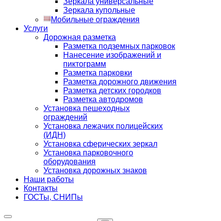
Зеркала универсальные
Зеркала купольные
Мобильные ограждения
Услуги
Дорожная разметка
Разметка подземных парковок
Нанесение изображений и
пиктограмм
Разметка парковки
Разметка дорожного движения
Разметка детских городков
Разметка автодромов
Установка пешеходных
ограждений
Установка лежачих полицейских
(ИДН)
Установка сферических зеркал
Установка парковочного
оборудования
Установка дорожных знаков
Наши работы
Контакты
ГОСТы, СНИПы