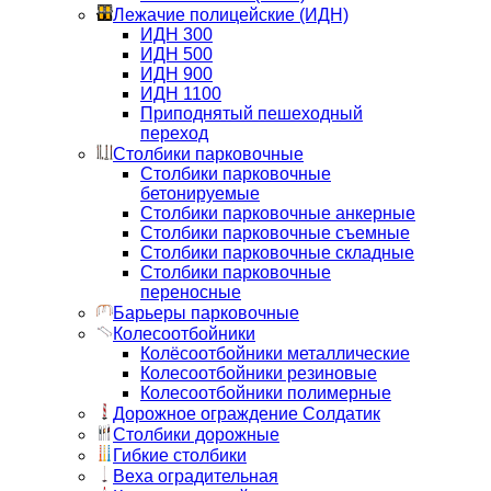
Лежачие полицейские (ИДН)
ИДН 300
ИДН 500
ИДН 900
ИДН 1100
Приподнятый пешеходный
переход
Столбики парковочные
Столбики парковочные
бетонируемые
Столбики парковочные анкерные
Столбики парковочные съемные
Столбики парковочные складные
Столбики парковочные
переносные
Барьеры парковочные
Колесоотбойники
Колёсоотбойники металлические
Колесоотбойники резиновые
Колесоотбойники полимерные
Дорожное ограждение Солдатик
Столбики дорожные
Гибкие столбики
Веха оградительная