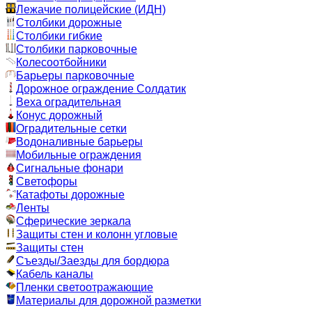
Лежачие полицейские (ИДН)
Столбики дорожные
Столбики гибкие
Столбики парковочные
Колесоотбойники
Барьеры парковочные
Дорожное ограждение Солдатик
Веха оградительная
Конус дорожный
Оградительные сетки
Водоналивные барьеры
Мобильные ограждения
Сигнальные фонари
Светофоры
Катафоты дорожные
Ленты
Сферические зеркала
Защиты стен и колонн угловые
Защиты стен
Съезды/Заезды для бордюра
Кабель каналы
Пленки светоотражающие
Материалы для дорожной разметки