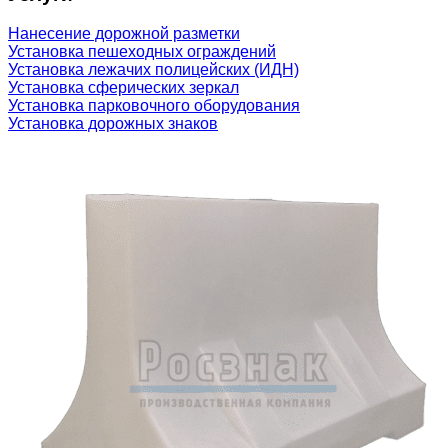
Нанесение дорожной разметки
Установка пешеходных ограждений
Установка лежачих полицейских (ИДН)
Установка сферических зеркал
Установка парковочного оборудования
Установка дорожных знаков