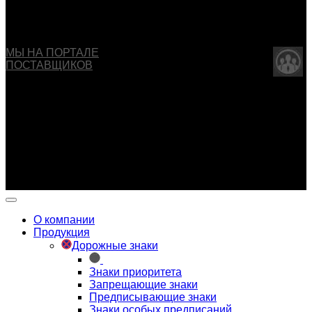
Copyright © 2013 - 2026 ООО "ОБДД". Все права
защищены
МЫ НА ПОРТАЛЕ
ПОСТАВЩИКОВ
Указанные на сайте цены не являются публичной
офертой (ст.435 ГК РФ).
Внешний вид изделия может отличаться от изображения
товара в карточке.
Производитель имеет право вносить изменения в
конструкцию изделия без предварительного
уведомления.
О компании
Продукция
Дорожные знаки
Знаки приоритета
Запрещающие знаки
Предписывающие знаки
Знаки особых предписаний