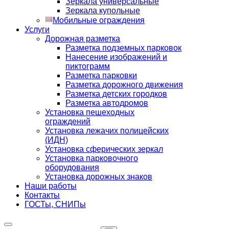
Зеркала универсальные
Зеркала купольные
Мобильные ограждения
Услуги
Дорожная разметка
Разметка подземных парковок
Нанесение изображений и
пиктограмм
Разметка парковки
Разметка дорожного движения
Разметка детских городков
Разметка автодромов
Установка пешеходных
ограждений
Установка лежачих полицейских
(ИДН)
Установка сферических зеркал
Установка парковочного
оборудования
Установка дорожных знаков
Наши работы
Контакты
ГОСТы, СНИПы