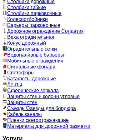
Столбики дорожные
Столбики гибкие
Столбики парковочные
Колесоотбойники
Барьеры парковочные
Дорожное ограждение Солдатик
Веха оградительная
Конус дорожный
Оградительные сетки
Водоналивные барьеры
Мобильные ограждения
Сигнальные фонари
Светофоры
Катафоты дорожные
Ленты
Сферические зеркала
Защиты стен и колонн угловые
Защиты стен
Съезды/Заезды для бордюра
Кабель каналы
Пленки светоотражающие
Материалы для дорожной разметки
Услуги