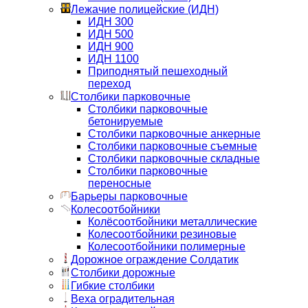
Лежачие полицейские (ИДН)
ИДН 300
ИДН 500
ИДН 900
ИДН 1100
Приподнятый пешеходный
переход
Столбики парковочные
Столбики парковочные
бетонируемые
Столбики парковочные анкерные
Столбики парковочные съемные
Столбики парковочные складные
Столбики парковочные
переносные
Барьеры парковочные
Колесоотбойники
Колёсоотбойники металлические
Колесоотбойники резиновые
Колесоотбойники полимерные
Дорожное ограждение Солдатик
Столбики дорожные
Гибкие столбики
Веха оградительная