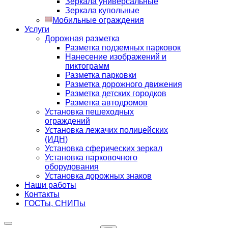
Зеркала универсальные
Зеркала купольные
Мобильные ограждения
Услуги
Дорожная разметка
Разметка подземных парковок
Нанесение изображений и
пиктограмм
Разметка парковки
Разметка дорожного движения
Разметка детских городков
Разметка автодромов
Установка пешеходных
ограждений
Установка лежачих полицейских
(ИДН)
Установка сферических зеркал
Установка парковочного
оборудования
Установка дорожных знаков
Наши работы
Контакты
ГОСТы, СНИПы