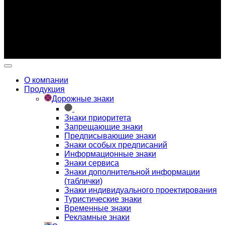
Внешний вид изделия может отличаться от изображения
товара в карточке.
Производитель имеет право вносить изменения в
конструкцию изделия без предварительного
уведомления.
О компании
Продукция
Дорожные знаки
Знаки приоритета
Запрещающие знаки
Предписывающие знаки
Знаки особых предписаний
Информационные знаки
Знаки сервиса
Знаки дополнительной информации
(таблички)
Знаки индивидуального проектирования
Туристические знаки
Временные знаки
Рекламные знаки