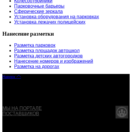
Колесоотбойники
Парковочные барьеры
Сферические зеркала
Установка оборудования на парковках
Установка лежачих полицейских
Нанесение разметки
Разметка парковок
Разметка площадок автошкол
Разметка детских автогородков
Нанесение номеров и изображений
Разметка на дорогах
Наверх
Copyright © 2013 - 2026 ООО "ОБДД". Все права
защищены
МЫ НА ПОРТАЛЕ
ПОСТАВЩИКОВ
Указанные на сайте цены не являются публичной
офертой (ст.435 ГК РФ).