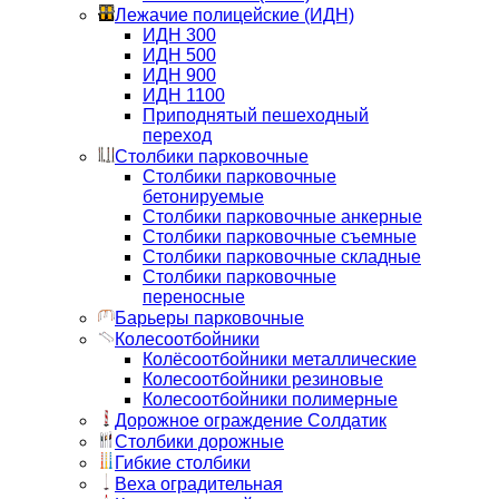
Лежачие полицейские (ИДН)
ИДН 300
ИДН 500
ИДН 900
ИДН 1100
Приподнятый пешеходный
переход
Столбики парковочные
Столбики парковочные
бетонируемые
Столбики парковочные анкерные
Столбики парковочные съемные
Столбики парковочные складные
Столбики парковочные
переносные
Барьеры парковочные
Колесоотбойники
Колёсоотбойники металлические
Колесоотбойники резиновые
Колесоотбойники полимерные
Дорожное ограждение Солдатик
Столбики дорожные
Гибкие столбики
Веха оградительная