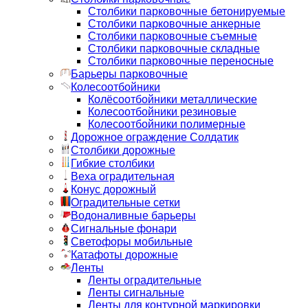
Столбики парковочные бетонируемые
Столбики парковочные анкерные
Столбики парковочные съемные
Столбики парковочные складные
Столбики парковочные переносные
Барьеры парковочные
Колесоотбойники
Колёсоотбойники металлические
Колесоотбойники резиновые
Колесоотбойники полимерные
Дорожное ограждение Солдатик
Столбики дорожные
Гибкие столбики
Веха оградительная
Конус дорожный
Оградительные сетки
Водоналивные барьеры
Сигнальные фонари
Светофоры мобильные
Катафоты дорожные
Ленты
Ленты оградительные
Ленты сигнальные
Ленты для контурной маркировки