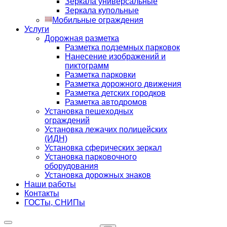
Зеркала универсальные
Зеркала купольные
Мобильные ограждения
Услуги
Дорожная разметка
Разметка подземных парковок
Нанесение изображений и
пиктограмм
Разметка парковки
Разметка дорожного движения
Разметка детских городков
Разметка автодромов
Установка пешеходных
ограждений
Установка лежачих полицейских
(ИДН)
Установка сферических зеркал
Установка парковочного
оборудования
Установка дорожных знаков
Наши работы
Контакты
ГОСТы, СНИПы