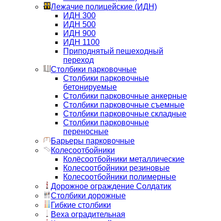
Лежачие полицейские (ИДН)
ИДН 300
ИДН 500
ИДН 900
ИДН 1100
Приподнятый пешеходный
переход
Столбики парковочные
Столбики парковочные
бетонируемые
Столбики парковочные анкерные
Столбики парковочные съемные
Столбики парковочные складные
Столбики парковочные
переносные
Барьеры парковочные
Колесоотбойники
Колёсоотбойники металлические
Колесоотбойники резиновые
Колесоотбойники полимерные
Дорожное ограждение Солдатик
Столбики дорожные
Гибкие столбики
Веха оградительная