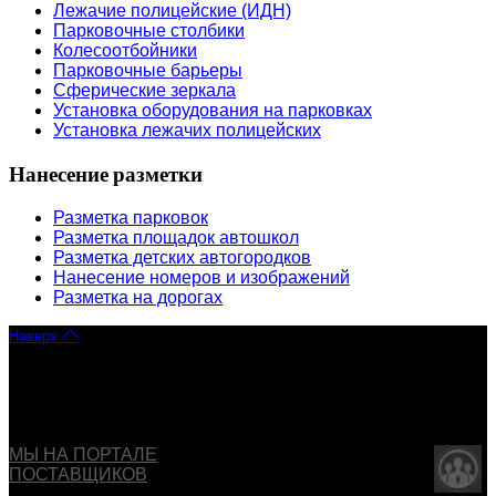
Лежачие полицейские (ИДН)
Парковочные столбики
Колесоотбойники
Парковочные барьеры
Сферические зеркала
Установка оборудования на парковках
Установка лежачих полицейских
Нанесение разметки
Разметка парковок
Разметка площадок автошкол
Разметка детских автогородков
Нанесение номеров и изображений
Разметка на дорогах
Наверх
Copyright © 2013 - 2026 ООО "ОБДД". Все права
защищены
МЫ НА ПОРТАЛЕ
ПОСТАВЩИКОВ