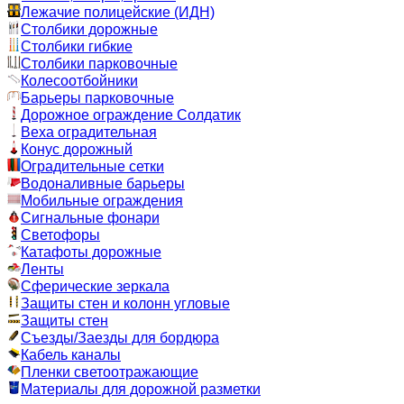
Лежачие полицейские (ИДН)
Столбики дорожные
Столбики гибкие
Столбики парковочные
Колесоотбойники
Барьеры парковочные
Дорожное ограждение Солдатик
Веха оградительная
Конус дорожный
Оградительные сетки
Водоналивные барьеры
Мобильные ограждения
Сигнальные фонари
Светофоры
Катафоты дорожные
Ленты
Сферические зеркала
Защиты стен и колонн угловые
Защиты стен
Съезды/Заезды для бордюра
Кабель каналы
Пленки светоотражающие
Материалы для дорожной разметки