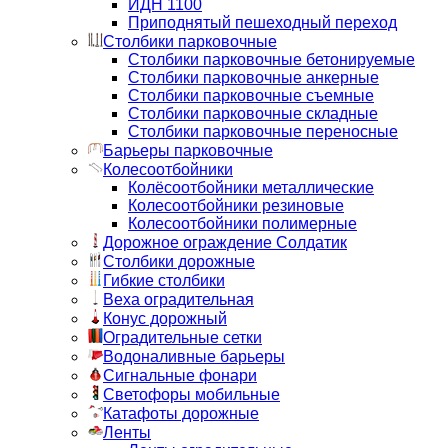
ИДН 1100
Приподнятый пешеходный переход
Столбики парковочные
Столбики парковочные бетонируемые
Столбики парковочные анкерные
Столбики парковочные съемные
Столбики парковочные складные
Столбики парковочные переносные
Барьеры парковочные
Колесоотбойники
Колёсоотбойники металлические
Колесоотбойники резиновые
Колесоотбойники полимерные
Дорожное ограждение Солдатик
Столбики дорожные
Гибкие столбики
Веха оградительная
Конус дорожный
Оградительные сетки
Водоналивные барьеры
Сигнальные фонари
Светофоры мобильные
Катафоты дорожные
Ленты