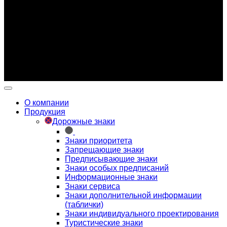
Указанные на сайте цены не являются публичной
офертой (ст.435 ГК РФ).
Внешний вид изделия может отличаться от изображения
товара в карточке.
Производитель имеет право вносить изменения в
конструкцию изделия без предварительного
уведомления.
О компании
Продукция
Дорожные знаки
Знаки приоритета
Запрещающие знаки
Предписывающие знаки
Знаки особых предписаний
Информационные знаки
Знаки сервиса
Знаки дополнительной информации
(таблички)
Знаки индивидуального проектирования
Туристические знаки