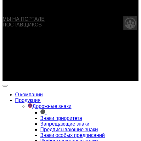
Copyright © 2013 - 2026 ООО "ОБДД". Все права
защищены
МЫ НА ПОРТАЛЕ
ПОСТАВЩИКОВ
Указанные на сайте цены не являются публичной
офертой (ст.435 ГК РФ).
Внешний вид изделия может отличаться от изображения
товара в карточке.
Производитель имеет право вносить изменения в
конструкцию изделия без предварительного
уведомления.
О компании
Продукция
Дорожные знаки
Знаки приоритета
Запрещающие знаки
Предписывающие знаки
Знаки особых предписаний
Информационные знаки