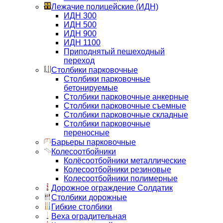
Лежачие полицейские (ИДН)
ИДН 300
ИДН 500
ИДН 900
ИДН 1100
Приподнятый пешеходный
переход
Столбики парковочные
Столбики парковочные
бетонируемые
Столбики парковочные анкерные
Столбики парковочные съемные
Столбики парковочные складные
Столбики парковочные
переносные
Барьеры парковочные
Колесоотбойники
Колёсоотбойники металлические
Колесоотбойники резиновые
Колесоотбойники полимерные
Дорожное ограждение Солдатик
Столбики дорожные
Гибкие столбики
Веха оградительная