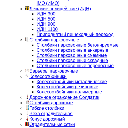
IMO (ИМО)
Лежачие полицейские (ИДН)
ИДН 300
ИДН 500
ИДН 900
ИДН 1100
Приподнятый пешеходный переход
Столбики парковочные
Столбики парковочные бетонируемые
Столбики парковочные анкерные
Столбики парковочные съемные
Столбики парковочные складные
Столбики парковочные переносные
Барьеры парковочные
Колесоотбойники
Колёсоотбойники металлические
Колесоотбойники резиновые
Колесоотбойники полимерные
Дорожное ограждение Солдатик
Столбики дорожные
Гибкие столбики
Веха оградительная
Конус дорожный
Оградительные сетки