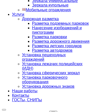
Зеркала универсальные
Зеркала купольные
Мобильные ограждения
Услуги
Дорожная разметка
Разметка подземных парковок
Нанесение изображений и
пиктограмм
Разметка парковки
Разметка дорожного движения
Разметка детских городков
Разметка автодромов
Установка пешеходных
ограждений
Установка лежачих полицейских
(ИДН)
Установка сферических зеркал
Установка парковочного
оборудования
Установка дорожных знаков
Наши работы
Контакты
ГОСТы, СНИПы