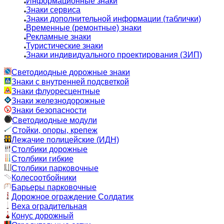
Информационные знаки
Знаки сервиса
Знаки дополнительной информации (таблички)
Временные (ремонтные) знаки
Рекламные знаки
Туристические знаки
Знаки индивидуального проектирования (ЗИП)
Светодиодные дорожные знаки
Знаки с внутренней подсветкой
Знаки флуоресцентные
Знаки железнодорожные
Знаки безопасности
Светодиодные модули
Стойки, опоры, крепеж
Лежачие полицейские (ИДН)
Столбики дорожные
Столбики гибкие
Столбики парковочные
Колесоотбойники
Барьеры парковочные
Дорожное ограждение Солдатик
Веха оградительная
Конус дорожный