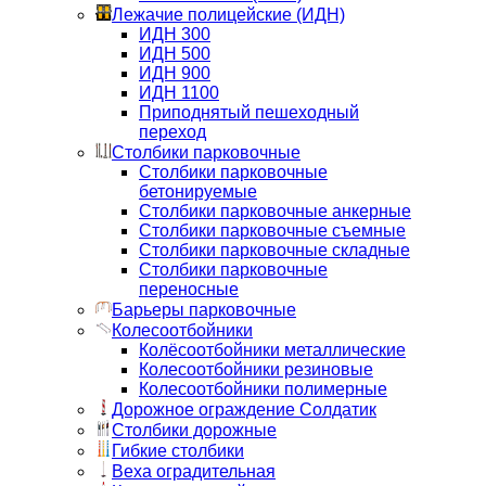
Лежачие полицейские (ИДН)
ИДН 300
ИДН 500
ИДН 900
ИДН 1100
Приподнятый пешеходный
переход
Столбики парковочные
Столбики парковочные
бетонируемые
Столбики парковочные анкерные
Столбики парковочные съемные
Столбики парковочные складные
Столбики парковочные
переносные
Барьеры парковочные
Колесоотбойники
Колёсоотбойники металлические
Колесоотбойники резиновые
Колесоотбойники полимерные
Дорожное ограждение Солдатик
Столбики дорожные
Гибкие столбики
Веха оградительная