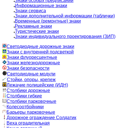
Знаки особых предписаний
Информационные знаки
Знаки сервиса
Знаки дополнительной информации (таблички)
Временные (ремонтные) знаки
Рекламные знаки
Туристические знаки
Знаки индивидуального проектирования (ЗИП)
Светодиодные дорожные знаки
Знаки с внутренней подсветкой
Знаки флуоресцентные
Знаки железнодорожные
Знаки безопасности
Светодиодные модули
Стойки, опоры, крепеж
Лежачие полицейские (ИДН)
Столбики дорожные
Столбики гибкие
Столбики парковочные
Колесоотбойники
Барьеры парковочные
Дорожное ограждение Солдатик
Веха оградительная