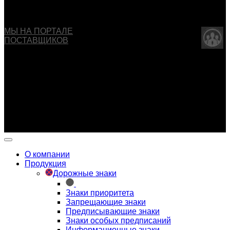
Copyright © 2013 - 2026 ООО "ОБДД". Все права
защищены
МЫ НА ПОРТАЛЕ
ПОСТАВЩИКОВ
Указанные на сайте цены не являются публичной
офертой (ст.435 ГК РФ).
Внешний вид изделия может отличаться от изображения
товара в карточке.
Производитель имеет право вносить изменения в
конструкцию изделия без предварительного
уведомления.
О компании
Продукция
Дорожные знаки
Знаки приоритета
Запрещающие знаки
Предписывающие знаки
Знаки особых предписаний
Информационные знаки