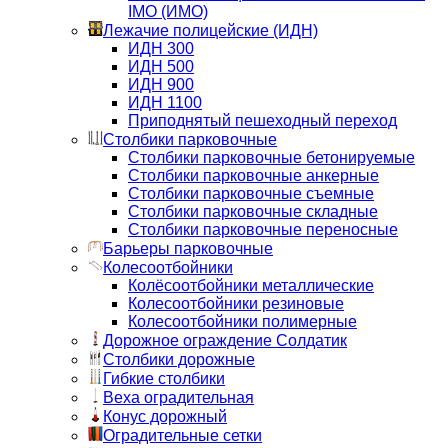
IMO (ИМО)
Лежачие полицейские (ИДН)
ИДН 300
ИДН 500
ИДН 900
ИДН 1100
Приподнятый пешеходный переход
Столбики парковочные
Столбики парковочные бетонируемые
Столбики парковочные анкерные
Столбики парковочные съемные
Столбики парковочные складные
Столбики парковочные переносные
Барьеры парковочные
Колесоотбойники
Колёсоотбойники металлические
Колесоотбойники резиновые
Колесоотбойники полимерные
Дорожное ограждение Солдатик
Столбики дорожные
Гибкие столбики
Веха оградительная
Конус дорожный
Оградительные сетки