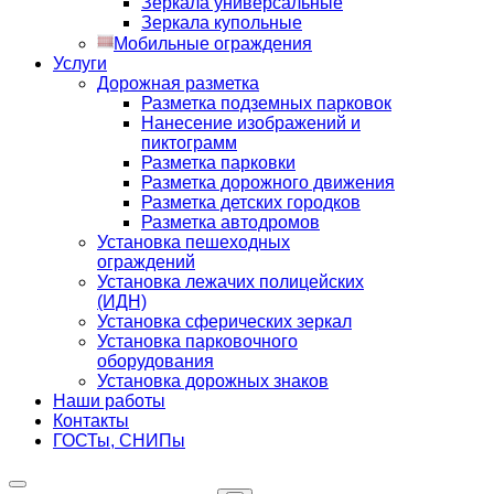
Зеркала универсальные
Зеркала купольные
Мобильные ограждения
Услуги
Дорожная разметка
Разметка подземных парковок
Нанесение изображений и
пиктограмм
Разметка парковки
Разметка дорожного движения
Разметка детских городков
Разметка автодромов
Установка пешеходных
ограждений
Установка лежачих полицейских
(ИДН)
Установка сферических зеркал
Установка парковочного
оборудования
Установка дорожных знаков
Наши работы
Контакты
ГОСТы, СНИПы