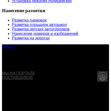
Установка лежачих полицейских
Нанесение разметки
Разметка парковок
Разметка площадок автошкол
Разметка детских автогородков
Нанесение номеров и изображений
Разметка на дорогах
Наверх
Copyright © 2013 - 2026 ООО "ОБДД". Все права
защищены
МЫ НА ПОРТАЛЕ
ПОСТАВЩИКОВ
Указанные на сайте цены не являются публичной
офертой (ст.435 ГК РФ).
Внешний вид изделия может отличаться от изображения
товара в карточке.
Производитель имеет право вносить изменения в
конструкцию изделия без предварительного