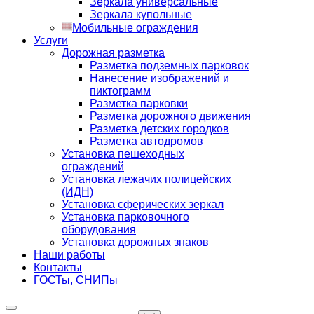
Зеркала универсальные
Зеркала купольные
Мобильные ограждения
Услуги
Дорожная разметка
Разметка подземных парковок
Нанесение изображений и
пиктограмм
Разметка парковки
Разметка дорожного движения
Разметка детских городков
Разметка автодромов
Установка пешеходных
ограждений
Установка лежачих полицейских
(ИДН)
Установка сферических зеркал
Установка парковочного
оборудования
Установка дорожных знаков
Наши работы
Контакты
ГОСТы, СНИПы