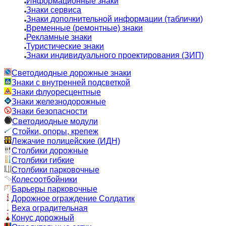
Информационные знаки
Знаки сервиса
Знаки дополнительной информации (таблички)
Временные (ремонтные) знаки
Рекламные знаки
Туристические знаки
Знаки индивидуального проектирования (ЗИП)
Светодиодные дорожные знаки
Знаки с внутренней подсветкой
Знаки флуоресцентные
Знаки железнодорожные
Знаки безопасности
Светодиодные модули
Стойки, опоры, крепеж
Лежачие полицейские (ИДН)
Столбики дорожные
Столбики гибкие
Столбики парковочные
Колесоотбойники
Барьеры парковочные
Дорожное ограждение Солдатик
Веха оградительная
Конус дорожный