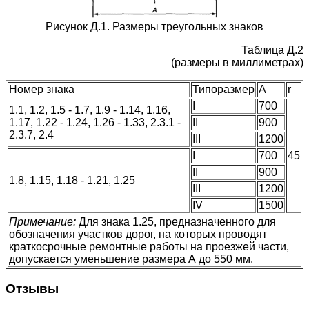
Рисунок Д.1. Размеры треугольных знаков
Таблица Д.2
(размеры в миллиметрах)
Номер знака
Типоразмер
А
r
I
700
1.1, 1.2, 1.5 - 1.7, 1.9 - 1.14, 1.16,
1.17, 1.22 - 1.24, 1.26 - 1.33, 2.3.1 -
II
900
2.3.7, 2.4
III
1200
I
700
45
II
900
1.8, 1.15, 1.18 - 1.21, 1.25
III
1200
IV
1500
Примечание:
Для знака 1.25, предназначенного для
обозначения участков дорог, на которых проводят
краткосрочные ремонтные работы на проезжей части,
допускается уменьшение размера А до 550 мм.
Отзывы