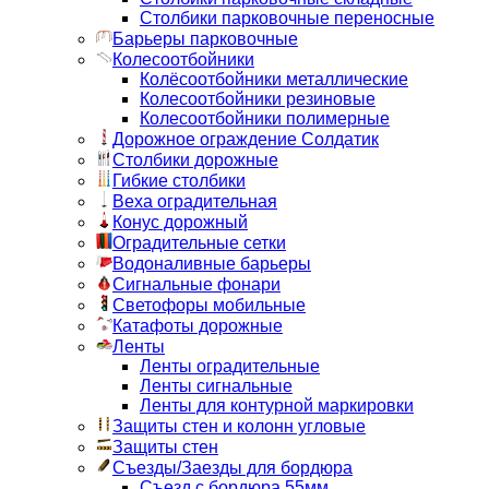
Столбики парковочные переносные
Барьеры парковочные
Колесоотбойники
Колёсоотбойники металлические
Колесоотбойники резиновые
Колесоотбойники полимерные
Дорожное ограждение Солдатик
Столбики дорожные
Гибкие столбики
Веха оградительная
Конус дорожный
Оградительные сетки
Водоналивные барьеры
Сигнальные фонари
Светофоры мобильные
Катафоты дорожные
Ленты
Ленты оградительные
Ленты сигнальные
Ленты для контурной маркировки
Защиты стен и колонн угловые
Защиты стен
Съезды/Заезды для бордюра
Съезд с бордюра 55мм