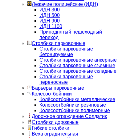
Лежачие полицейские (ИДН)
ИДН 300
ИДН 500
ИДН 900
ИДН 1100
Приподнятый пешеходный
переход
Столбики парковочные
Столбики парковочные
бетонируемые
Столбики парковочные анкерные
Столбики парковочные съемные
Столбики парковочные складные
Столбики парковочные
переносные
Барьеры парковочные
Колесоотбойники
Колёсоотбойники металлические
Колесоотбойники резиновые
Колесоотбойники полимерные
Дорожное ограждение Солдатик
Столбики дорожные
Гибкие столбики
Веха оградительная