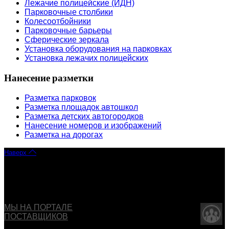
Лежачие полицейские (ИДН)
Парковочные столбики
Колесоотбойники
Парковочные барьеры
Сферические зеркала
Установка оборудования на парковках
Установка лежачих полицейских
Нанесение разметки
Разметка парковок
Разметка площадок автошкол
Разметка детских автогородков
Нанесение номеров и изображений
Разметка на дорогах
Наверх
Copyright © 2013 - 2026 ООО "ОБДД". Все права
защищены
МЫ НА ПОРТАЛЕ
ПОСТАВЩИКОВ