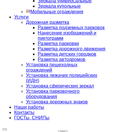
Зеркала универсальные
Зеркала купольные
Мобильные ограждения
Услуги
Дорожная разметка
Разметка подземных парковок
Нанесение изображений и
пиктограмм
Разметка парковки
Разметка дорожного движения
Разметка детских городков
Разметка автодромов
Установка пешеходных
ограждений
Установка лежачих полицейских
(ИДН)
Установка сферических зеркал
Установка парковочного
оборудования
Установка дорожных знаков
Наши работы
Контакты
ГОСТы, СНИПы