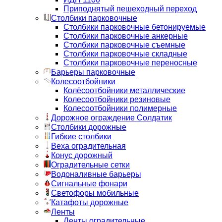
Приподнятый пешеходный переход
Столбики парковочные
Столбики парковочные бетонируемые
Столбики парковочные анкерные
Столбики парковочные съемные
Столбики парковочные складные
Столбики парковочные переносные
Барьеры парковочные
Колесоотбойники
Колёсоотбойники металлические
Колесоотбойники резиновые
Колесоотбойники полимерные
Дорожное ограждение Солдатик
Столбики дорожные
Гибкие столбики
Веха оградительная
Конус дорожный
Оградительные сетки
Водоналивные барьеры
Сигнальные фонари
Светофоры мобильные
Катафоты дорожные
Ленты
Ленты оградительные