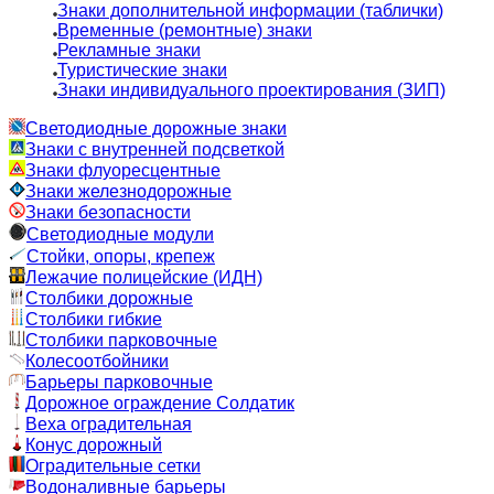
Знаки дополнительной информации (таблички)
Временные (ремонтные) знаки
Рекламные знаки
Туристические знаки
Знаки индивидуального проектирования (ЗИП)
Светодиодные дорожные знаки
Знаки с внутренней подсветкой
Знаки флуоресцентные
Знаки железнодорожные
Знаки безопасности
Светодиодные модули
Стойки, опоры, крепеж
Лежачие полицейские (ИДН)
Столбики дорожные
Столбики гибкие
Столбики парковочные
Колесоотбойники
Барьеры парковочные
Дорожное ограждение Солдатик
Веха оградительная
Конус дорожный
Оградительные сетки
Водоналивные барьеры