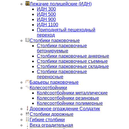
Лежачие полицейские (ИДН)
ИДН 300
ИДН 500
ИДН 900
ИДН 1100
Приподнятый пешеходный
переход
Столбики парковочные
Столбики парковочные
бетонируемые
Столбики парковочные анкерные
Столбики парковочные съемные
Столбики парковочные складные
Столбики парковочные
переносные
Барьеры парковочные
Колесоотбойники
Колёсоотбойники металлические
Колесоотбойники резиновые
Колесоотбойники полимерные
Дорожное ограждение Солдатик
Столбики дорожные
Гибкие столбики
Веха оградительная