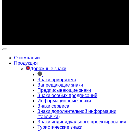
Указанные на сайте цены не являются публичной
офертой (ст.435 ГК РФ).
Внешний вид изделия может отличаться от изображения
товара в карточке.
Производитель имеет право вносить изменения в
конструкцию изделия без предварительного
уведомления.
О компании
Продукция
Дорожные знаки
Знаки приоритета
Запрещающие знаки
Предписывающие знаки
Знаки особых предписаний
Информационные знаки
Знаки сервиса
Знаки дополнительной информации
(таблички)
Знаки индивидуального проектирования
Туристические знаки